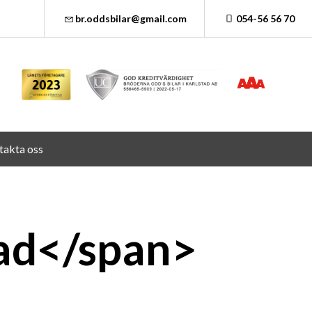
br.oddsbilar@gmail.com
054-56 56 70
takta oss
ad</span>