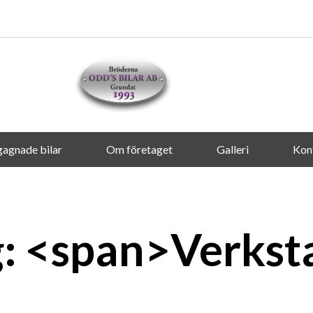
agnade bilar
Om företaget
Galleri
Kon
g: <span>Verkst