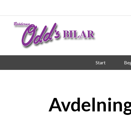
Start
Beg
Avdelnin