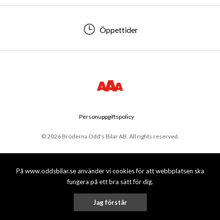
Öppettider
Personuppgiftspolicy
© 2026 Bröderna Odd's Bilar AB. All rights reserved.
På www.oddsbilar.se använder vi cookies för att webbplatsen ska
fungera på ett bra sätt för dig.
Jag förstår