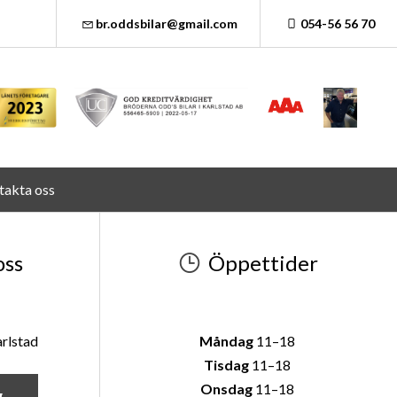
br.oddsbilar@gmail.com
054-56 56 70
takta oss
oss
Öppettider
rlstad
Måndag
11–18
Tisdag
11–18
Onsdag
11–18
g