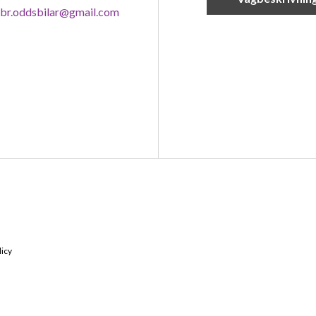
br.oddsbilar@gmail.com
licy