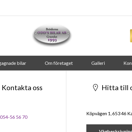
agnade bilar
Om företaget
Galleri
Kon
Kontakta oss
Hitta till 
Köpvägen 1, 653 46 Ka
054-56 56 70
Vägbeskrivnin