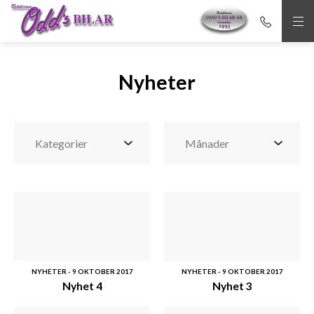
Nyheter
NYHETER - 9 OKTOBER 2017
NYHETER - 9 OKTOBER 2017
Nyhet 4
Nyhet 3